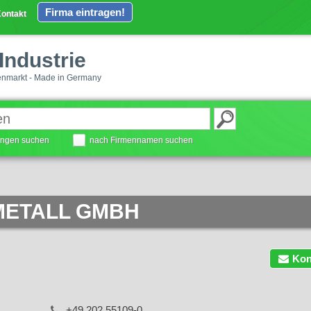
Firma eintragen!
ontakt
Industrie
enmarkt - Made in Germany
tungen suchen
nach Firmennamen suchen
METALL GMBH
Kon
+49 202 55109-0