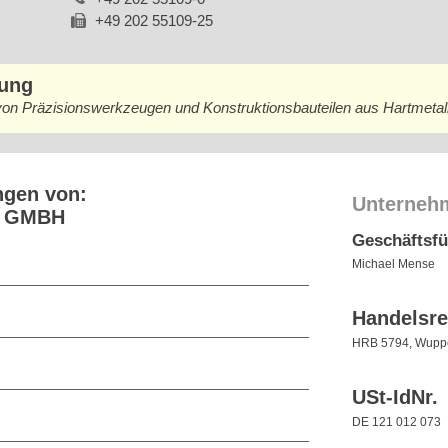
+49 202 55109-25
bung
von Präzisionswerkzeugen und Konstruktionsbauteilen aus Hartmetal
ngen von:
Unterneh
L GMBH
Geschäftsf
Michael Mense
Handelsre
HRB 5794, Wuppe
USt-IdNr.
DE 121 012 073