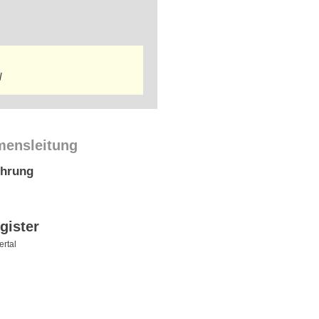
l
mensleitung
ührung
gister
rtal