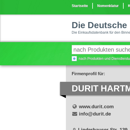
Startseite
Nomenklatur
K
Die Deutsche 
Die Einkaufsdatenbank für den Binn
nach Produkten und Dienstleis
Firmenprofil für:
DURIT HART
www.durit.com
info@durit.de
Linderhauser Str. 139