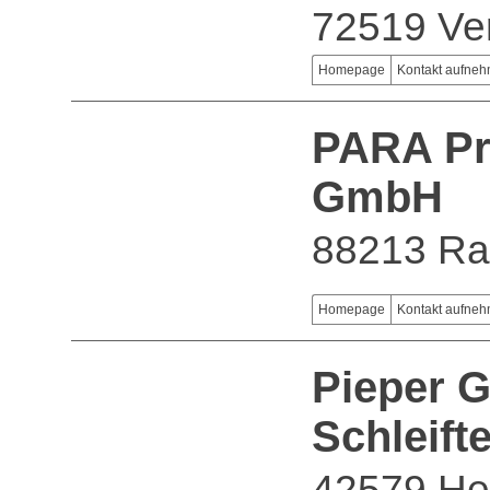
72519 Ve
Homepage
Kontakt aufne
PARA Pr
GmbH
88213 Ra
Homepage
Kontakt aufne
Pieper 
Schleift
42579 He