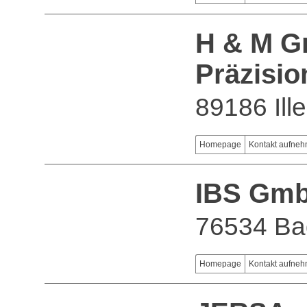
H & M G
Präzisio
89186 Ill
Homepage
Kontakt aufne
IBS Gm
76534 Ba
Homepage
Kontakt aufne