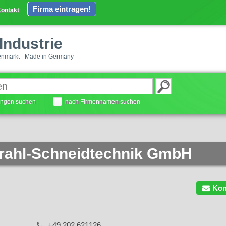
Firma eintragen!
ontakt
Industrie
enmarkt - Made in Germany
tungen suchen
nach Firmennamen suchen
rahl-Schneidtechnik GmbH
Kon
+49 202 621126