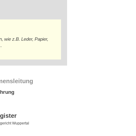
 wie z.B. Leder, Papier,
..
mensleitung
ührung
gister
ericht Wuppertal