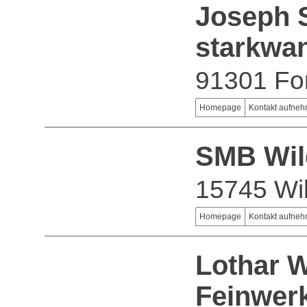
Joseph S
starkwa
91301 Fo
Homepage
Kontakt aufne
SMB Wi
15745 Wi
Homepage
Kontakt aufne
Lothar W
Feinwer