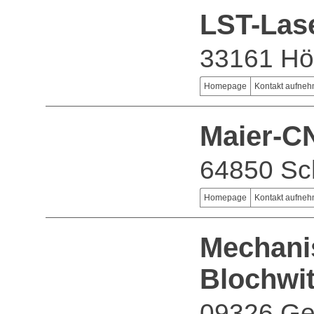
LST-Las
33161 Hö
Homepage
Kontakt aufne
Maier-C
64850 Sc
Homepage
Kontakt aufne
Mechani
Blochwi
09326 Ge