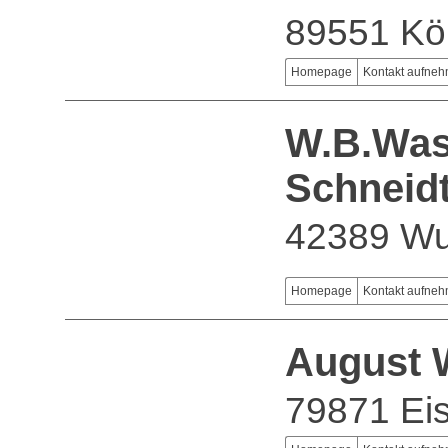
89551 Kö
Homepage
Kontakt aufne
W.B.Was
Schneid
42389 Wu
Homepage
Kontakt aufne
August 
79871 Ei