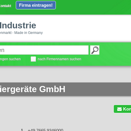
Firma eintragen!
ontakt
Industrie
enmarkt - Made in Germany
tungen suchen
nach Firmennamen suchen
iergeräte GmbH
Kon
+49 7665 9346000