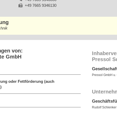
+49 7665 9346130
bung
chnik
ngen von:
Inhaberve
äte GmbH
Pressol 
Gesellschaf
Pressol GmbH u.
ung oder Fettförderung (auch
)
Unterneh
Geschäftsf
Rudolf Schlenker