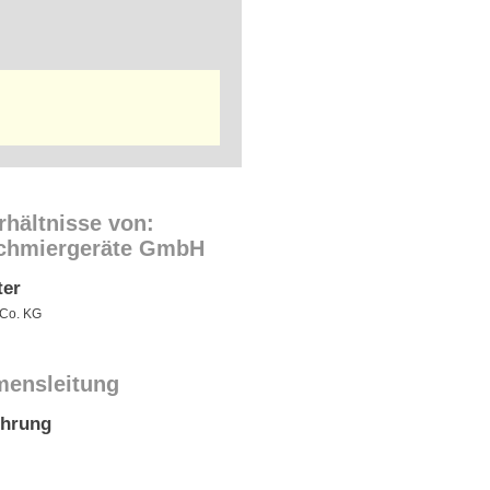
rhältnisse von:
Schmiergeräte GmbH
ter
 Co. KG
mensleitung
ührung