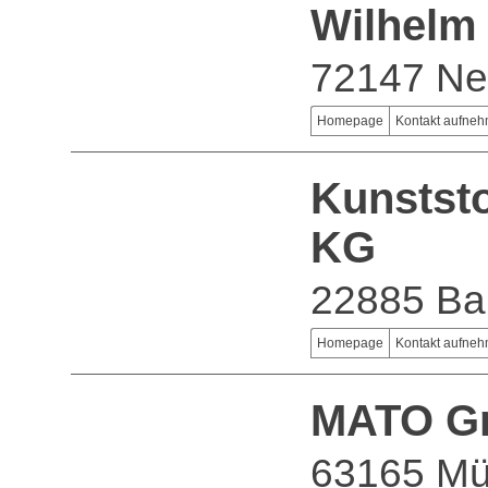
Wilhelm
72147 Ne
Homepage
Kontakt aufne
Kunstst
KG
22885 Bar
Homepage
Kontakt aufne
MATO G
63165 Mü