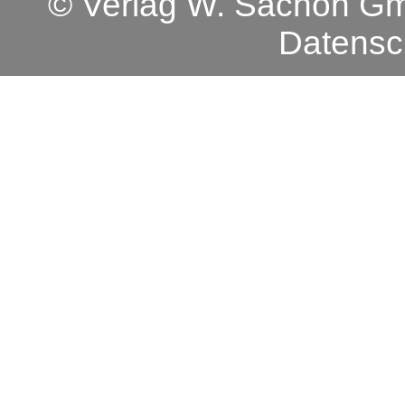
© Verlag W. Sachon 
Datensc