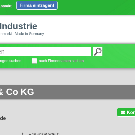
Firma eintragen!
ontakt
Industrie
enmarkt - Made in Germany
tungen suchen
nach Firmennamen suchen
& Co KG
Kon
de
+49 6108 906-0