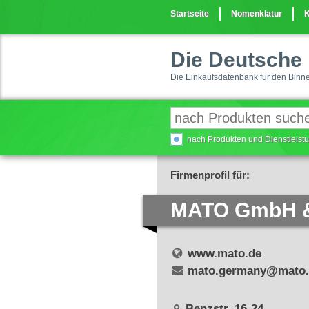
Startseite
Nomenklatur
K
Die Deutsche 
Die Einkaufsdatenbank für den Binn
nach Produkten und Dienstleis
Firmenprofil für:
MATO GmbH 
www.mato.de
mato.germany@mato.
Benzstr. 16-24