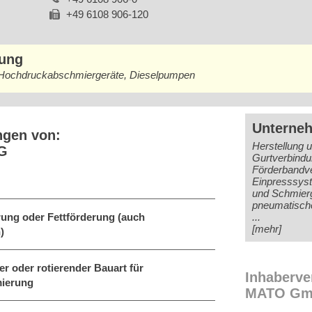
+49 6108 906-120
bung
, Hochdruckabschmiergeräte, Dieselpumpen
Unterne
ngen von:
Herstellung u
G
Gurtverbind
Förderbandve
Einpresssyst
und Schmierg
pneumatische
ung oder Fettförderung (auch
...
[mehr]
)
r oder rotierender Bauart für
Inhaberve
mierung
MATO Gm