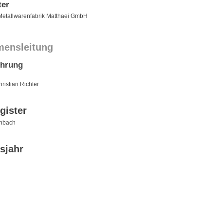
ter
etallwarenfabrik Matthaei GmbH
mensleitung
ührung
ristian Richter
gister
enbach
sjahr