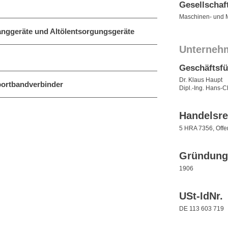
Gesellschaf
Maschinen- und M
fanggeräte und Altölentsorgungsgeräte
Unterneh
Geschäftsf
Dr. Klaus Haupt
portbandverbinder
Dipl.-Ing. Hans-Ch
Handelsre
5 HRA 7356, Off
Gründung
1906
USt-IdNr.
DE 113 603 719