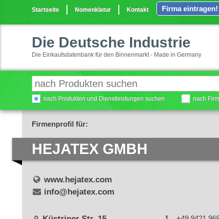
Firma eintragen!
Startseite
Nomenklatur
Kontakt
Die Deutsche Industrie
Die Einkaufsdatenbank für den Binnenmarkt - Made in Germany
nach Produkten und Dienstleistungen suchen
nach Fir
Firmenprofil für:
HEJATEX GMBH
www.hejatex.com
info@hejatex.com
Küstriner Str. 15
+49 9421 96