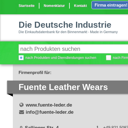
Firma eintragen!
Startseite
Nomenklatur
Kontakt
Die Deutsche Industrie
Die Einkaufsdatenbank für den Binnenmarkt - Made in Germany
nach Produkten und Dienstleistungen suchen
nach Fir
Firmenprofil für:
Fuente Leather Wears
www.fuente-leder.de
info@fuente-leder.de
Sallinger Str. 4
+49 821 508