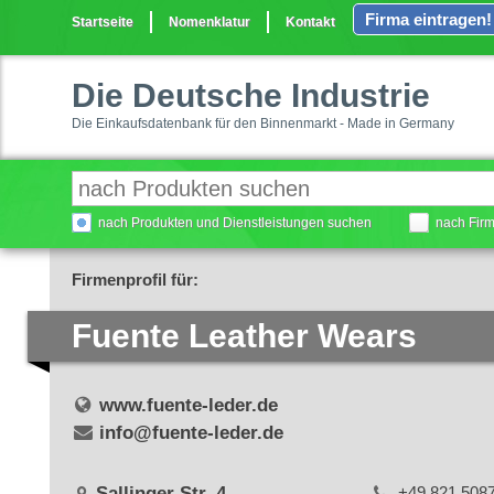
Firma eintragen!
Startseite
Nomenklatur
Kontakt
Die Deutsche Industrie
Die Einkaufsdatenbank für den Binnenmarkt - Made in Germany
nach Produkten und Dienstleistungen suchen
nach Fir
Firmenprofil für:
Fuente Leather Wears
www.fuente-leder.de
info@fuente-leder.de
Sallinger Str. 4
+49 821 508