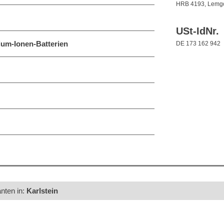
HRB 4193, Lemg
USt-IdNr.
ium-Ionen-Batterien
DE 173 162 942
anten in:
Karlstein