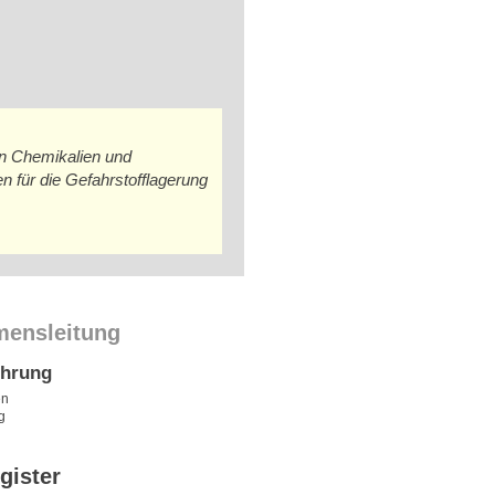
n Chemikalien und
n für die Gefahrstofflagerung
mensleitung
ührung
en
g
gister