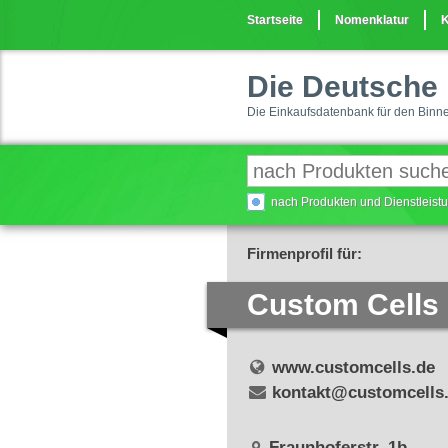
Startseite
Nomenklatur
K
Die Deutsche 
Die Einkaufsdatenbank für den Binn
nach Produkten und Dienstleis
Firmenprofil für:
Custom Cells
www.customcells.de
kontakt@customcells
Fraunhoferstr. 1b