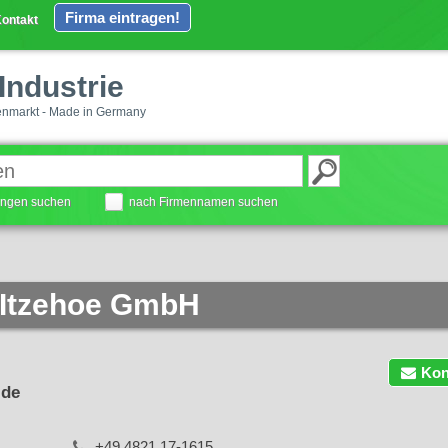
Firma eintragen!
ontakt
Industrie
enmarkt - Made in Germany
tungen suchen
nach Firmennamen suchen
 Itzehoe GmbH
Kon
.de
+49 4821 17-1615