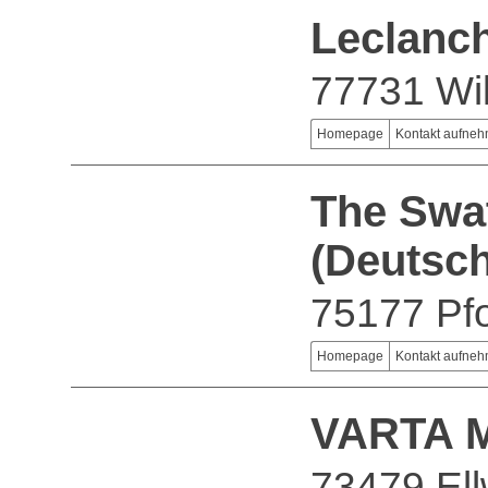
Leclanc
77731 Will
Homepage
Kontakt aufne
The Swa
(Deutsc
75177 Pf
Homepage
Kontakt aufne
VARTA M
73479 El