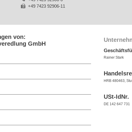
+49 7423 92906-11
ngen von:
Unterneh
lveredlung GmbH
Geschäftsf
Rainer Stark
Handelsre
HRB 480463, Stut
USt-IdNr.
DE 142 647 731