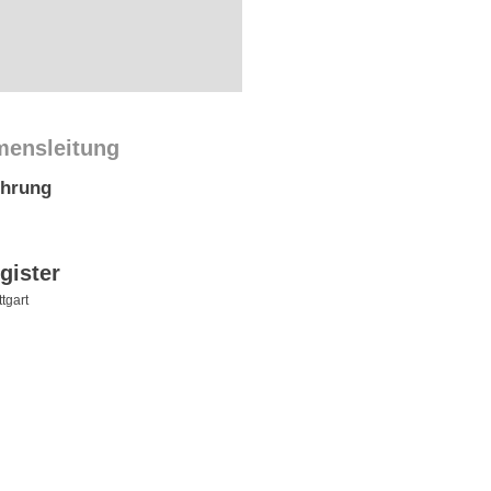
mensleitung
ührung
gister
tgart