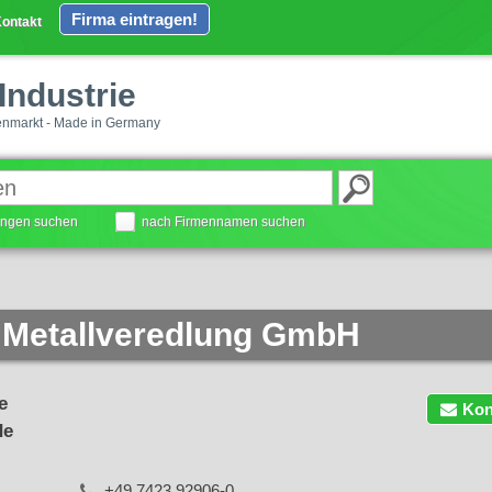
Firma eintragen!
ontakt
Industrie
enmarkt - Made in Germany
tungen suchen
nach Firmennamen suchen
 Metallveredlung GmbH
e
Kon
de
+49 7423 92906-0