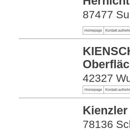
Hernich
87477 Su
Homepage
Kontakt aufne
KIENSCH
Oberflä
42327 Wu
Homepage
Kontakt aufne
Kienzle
78136 Sc