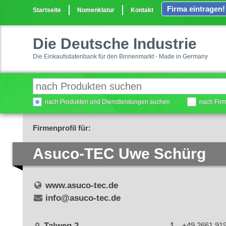
Firma eintragen!
Startseite
Nomenklatur
Kontakt
Die Deutsche Industrie
Die Einkaufsdatenbank für den Binnenmarkt - Made in Germany
nach Produkten und Dienstleistungen suchen
nach Fir
Firmenprofil für:
Asuco-TEC Uwe Schürg
www.asuco-tec.de
info@asuco-tec.de
Talweg 2
+49 2661 91