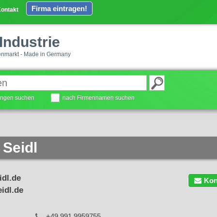
Firma eintragen!
ontakt
Industrie
enmarkt - Made in Germany
tungen suchen
nach Firmennamen suchen
 Seidl
idl.de
Kon
idl.de
+49 991 9959755