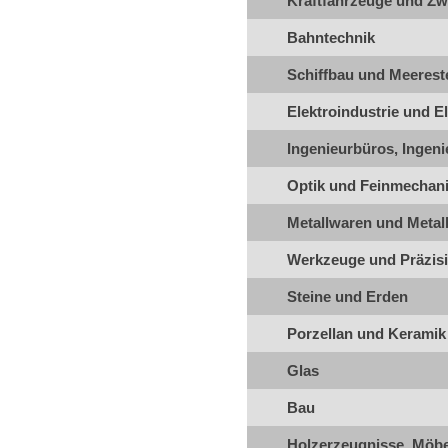
Kraftfahrzeuge und Zw
Bahntechnik
Schiffbau und Meerest
Elektroindustrie und El
Ingenieurbüros, Ingeni
Optik und Feinmechani
Metallwaren und Metal
Werkzeuge und Präzis
Steine und Erden
Porzellan und Keramik
Glas
Bau
Holzerzeugnisse, Möbe