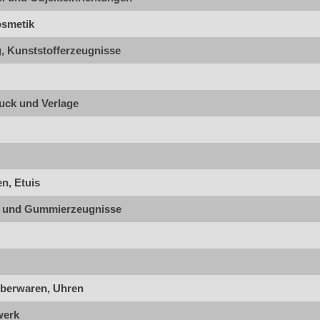
osmetik
g, Kunststofferzeugnisse
ruck und Verlage
n, Etuis
e und Gummierzeugnisse
berwaren, Uhren
werk