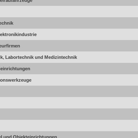
eiradfahrzeuge
echnik
ektronikindustrie
eurfirmen
k, Labortechnik und Medizintechnik
leinrichtungen
ionswerkzeuge
l und Objekteinrichtungen