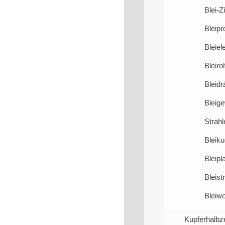
Blei-Z
Bleipro
Bleiel
Bleiro
Bleidr
Bleige
Strahl
Bleiku
Bleipl
Bleist
Bleiwo
Kupferhalbz