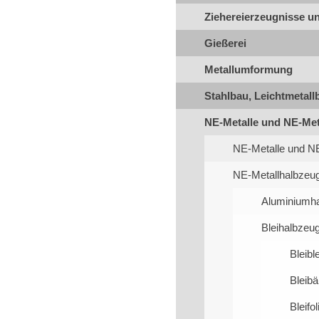
Ziehereierzeugnisse u
Gießerei
Metallumformung
Stahlbau, Leichtmetal
NE-Metalle und NE-Met
NE-Metalle und NE
NE-Metallhalbzeu
Aluminiumh
Bleihalbzeu
Bleibl
Bleib
Bleifol