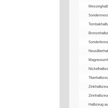
Messinghal
Sondermess
Tombakhalb
Bronzehalb
Sonderbron
Neusilberha
Magnesiumh
Nickelhalbze
Titanhalbzeu
Zinkhalbzeu
Zinnhalbzeu
Halbzeug au