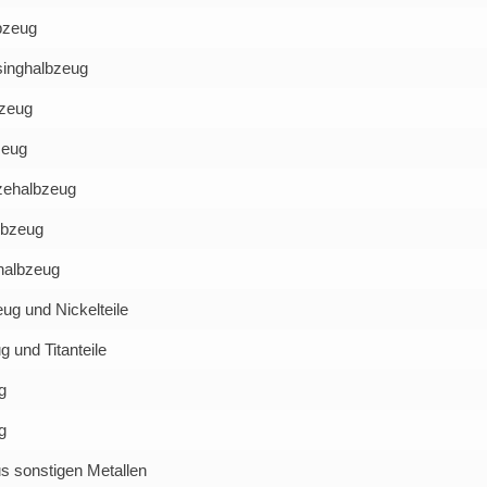
bzeug
inghalbzeug
zeug
zeug
zehalbzeug
lbzeug
albzeug
ug und Nickelteile
g und Titanteile
g
g
s sonstigen Metallen