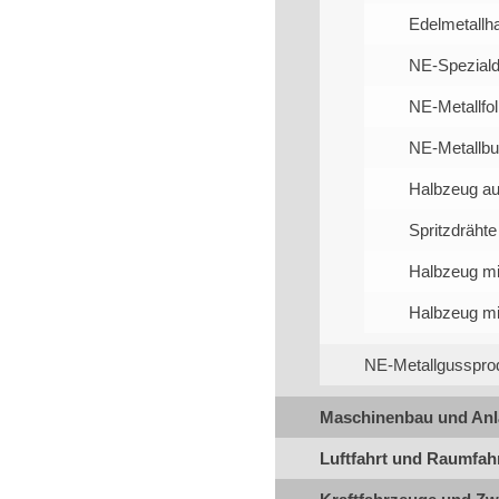
Edelmetallh
NE-Speziald
NE-Metallfo
NE-Metallbu
Halbzeug au
Spritzdrähte
Halbzeug mi
Halbzeug mit
NE-Metallgusspro
Maschinenbau und An
Luftfahrt und Raumfah