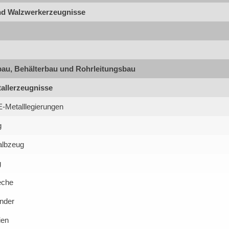
nd Walzwerkerzeugnisse
lbau, Behälterbau und Rohrleitungsbau
allerzeugnisse
-Metalllegierungen
g
albzeug
g
eche
änder
ien