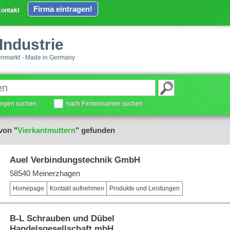
Firma eintragen!
ontakt
Industrie
enmarkt - Made in Germany
tungen suchen
nach Firmennamen suchen
von "
Vierkantmuttern
" gefunden
Auel Verbindungstechnik GmbH
58540 Meinerzhagen
Homepage
Kontakt aufnehmen
Produkte und Leistungen
B-L Schrauben und Dübel
Handelsgesellschaft mbH