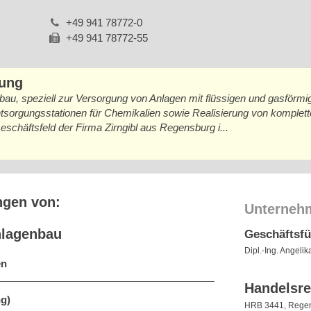
+49 941 78772-0
+49 941 78772-55
bung
au, speziell zur Versorgung von Anlagen mit flüssigen und gasförmig
tsorgungsstationen für Chemikalien sowie Realisierung von komplet
schäftsfeld der Firma Zirngibl aus Regensburg i...
ngen von:
Unterneh
nlagenbau
Geschäftsf
Dipl.-Ing. Angelik
en
Handelsre
g)
HRB 3441, Rege