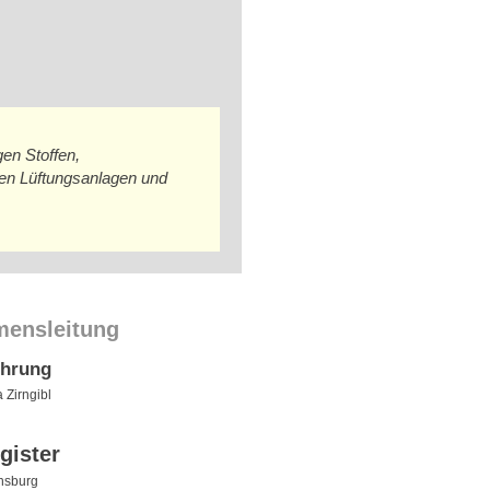
en Stoffen,
ten Lüftungsanlagen und
mensleitung
ührung
a Zirngibl
gister
nsburg