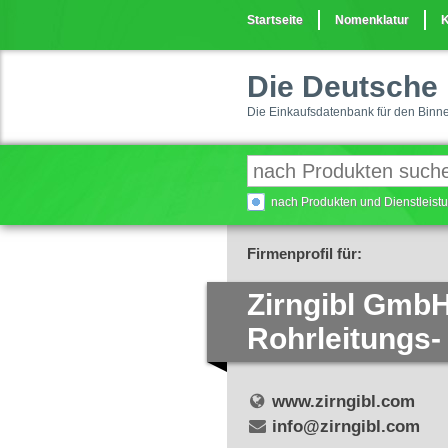
Startseite
Nomenklatur
K
Die Deutsche 
Die Einkaufsdatenbank für den Binn
nach Produkten und Dienstleis
Firmenprofil für:
Zirngibl Gmb
Rohrleitungs
www.zirngibl.com
info@zirngibl.com