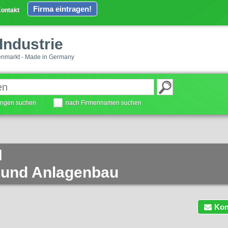
Firma eintragen!
ontakt
Industrie
enmarkt - Made in Germany
tungen suchen
nach Firmennamen suchen
H
- und Anlagenbau
Kon