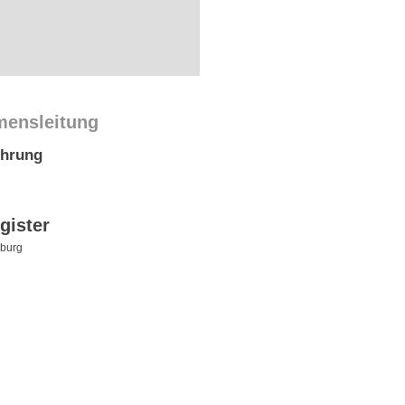
mensleitung
ührung
gister
burg