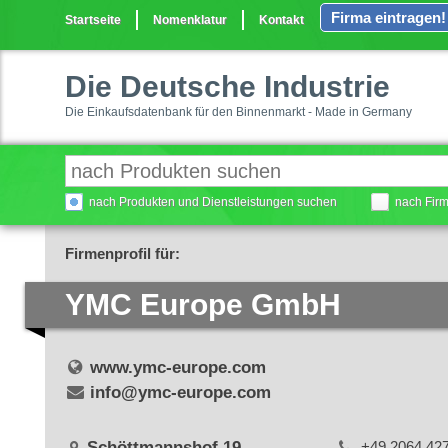
Firma eintragen!
Startseite
Nomenklatur
Kontakt
Die Deutsche Industrie
Die Einkaufsdatenbank für den Binnenmarkt - Made in Germany
nach Produkten und Dienstleistungen suchen
nach Fir
Firmenprofil für:
YMC Europe GmbH
www.ymc-europe.com
info@ymc-europe.com
Schöttmannshof 19
+49 2064 42