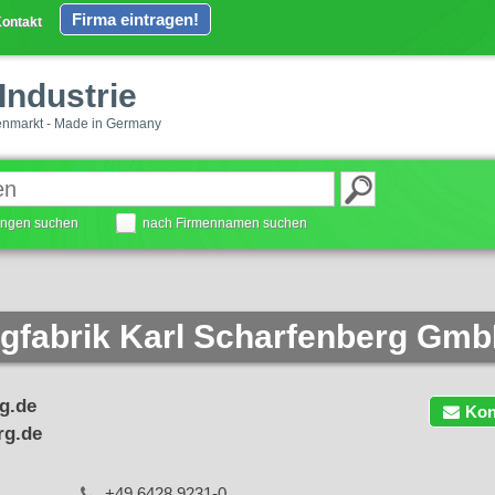
Firma eintragen!
ontakt
Industrie
enmarkt - Made in Germany
tungen suchen
nach Firmennamen suchen
fabrik Karl Scharfenberg Gmb
g.de
Kon
rg.de
+49 6428 9231-0