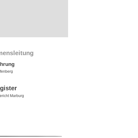
mensleitung
ührung
rfenberg
gister
richt Marburg