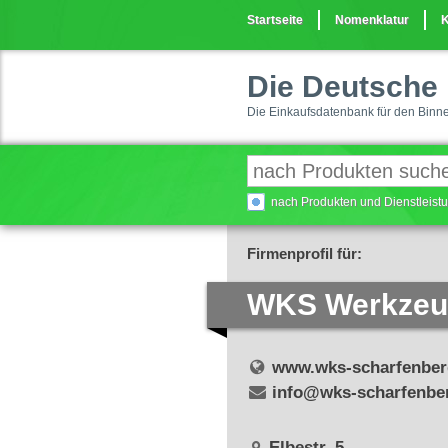
Startseite
Nomenklatur
K
Die Deutsche 
Die Einkaufsdatenbank für den Binn
nach Produkten und Dienstleis
Firmenprofil für:
WKS Werkzeug
www.wks-scharfenber
info@wks-scharfenbe
Elbestr. 5