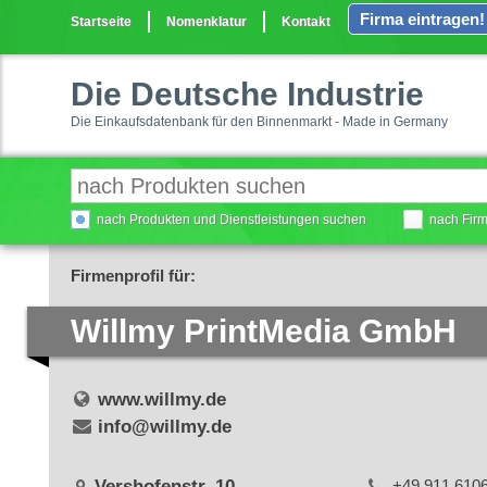
Firma eintragen!
Startseite
Nomenklatur
Kontakt
Die Deutsche Industrie
Die Einkaufsdatenbank für den Binnenmarkt - Made in Germany
nach Produkten und Dienstleistungen suchen
nach Fir
Firmenprofil für:
Willmy PrintMedia GmbH
www.willmy.de
info@willmy.de
Vershofenstr. 10
+49 911 610