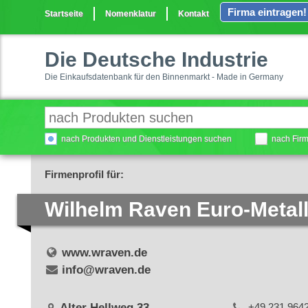
Firma eintragen!
Startseite
Nomenklatur
Kontakt
Die Deutsche Industrie
Die Einkaufsdatenbank für den Binnenmarkt - Made in Germany
nach Produkten und Dienstleistungen suchen
nach Fir
Firmenprofil für:
Wilhelm Raven Euro-Meta
www.wraven.de
info@wraven.de
Alter Hellweg 33
+49 231 964