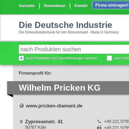
Firma eintragen!
Startseite
Nomenklatur
Kontakt
Die Deutsche Industrie
Die Einkaufsdatenbank für den Binnenmarkt - Made in Germany
nach Produkten und Dienstleistungen suchen
nach Fir
Firmenprofil für:
Wilhelm Pricken KG
www.pricken-diamant.de
Zypressenstr. 41
+49 221 979
50767 Köln
+49 221 979