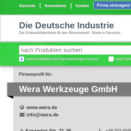
Firma eintragen!
Startseite
Nomenklatur
Kontakt
Die Deutsche Industrie
Die Einkaufsdatenbank für den Binnenmarkt - Made in Germany
nach Produkten und Dienstleistungen suchen
nach Fir
Firmenprofil für:
Wera Werkzeuge GmbH
www.wera.de
info@wera.de
Korzerter Str. 21-25
+49 202 404