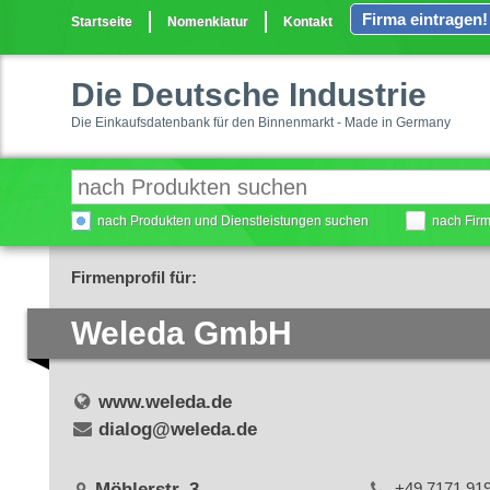
Firma eintragen!
Startseite
Nomenklatur
Kontakt
Die Deutsche Industrie
Die Einkaufsdatenbank für den Binnenmarkt - Made in Germany
nach Produkten und Dienstleistungen suchen
nach Fir
Firmenprofil für:
Weleda GmbH
www.weleda.de
dialog@weleda.de
Möhlerstr. 3
+49 7171 91