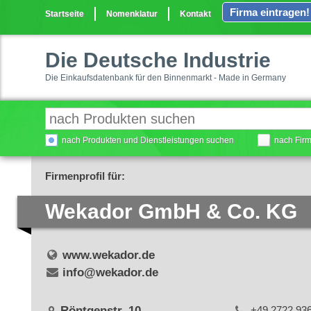
Firma eintragen!
Startseite
Nomenklatur
Kontakt
Die Deutsche Industrie
Die Einkaufsdatenbank für den Binnenmarkt - Made in Germany
nach Produkten und Dienstleistungen suchen
nach Fir
Firmenprofil für:
Wekador GmbH & Co. KG
www.wekador.de
info@wekador.de
Röntgenstr. 10
+49 2722 93