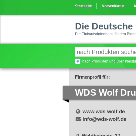
Startseite
Nomenklatur
K
Die Deutsche 
Die Einkaufsdatenbank für den Binn
nach Produkten und Dienstleis
Firmenprofil für:
WDS Wolf Druc
www.wds-wolf.de
info@wds-wolf.de
Waldheimstr. 17