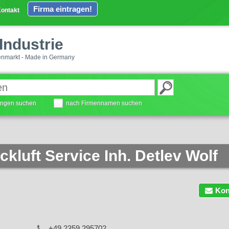
Firma eintragen!
ontakt
Industrie
enmarkt - Made in Germany
tungen suchen
nach Firmennamen suchen
kluft Service Inh. Detlev Wolf
Kon
+49 2359 295702