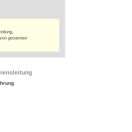
eitung,
 von gesamten
mensleitung
ührung