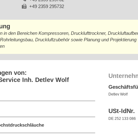
+49 2359 295732
bung
n in den Bereichen Kompressoren, Drucklufttrockner, Druckluftaufber
hrleitungsbau, Druckluftzubehör sowie Planung und Projektierung
men
ngen von:
Unterneh
ervice Inh. Detlev Wolf
Geschäftsf
Detlev Wolf
USt-IdNr.
DE 252 133 086
chstdruckschläuche