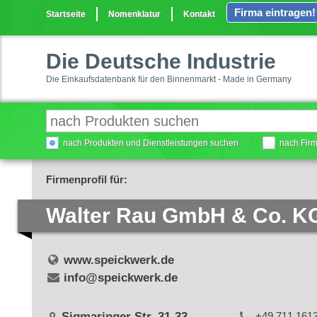
Firma eintragen!
Startseite
Nomenklatur
Kontakt
Die Deutsche Industrie
Die Einkaufsdatenbank für den Binnenmarkt - Made in Germany
nach Produkten und Dienstleistungen suchen
nach Fir
Firmenprofil für:
Walter Rau GmbH & Co. K
www.speickwerk.de
info@speickwerk.de
Sigmaringer Str. 31-33
+49 711 161