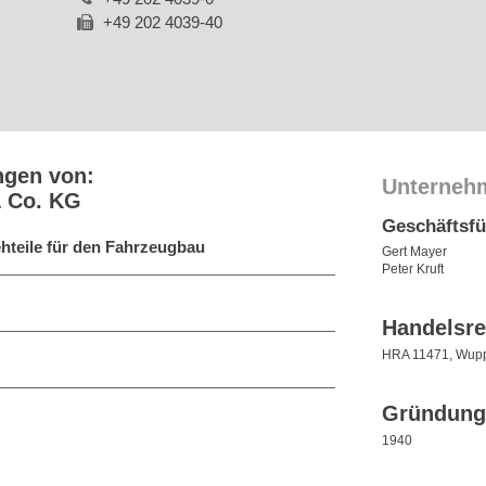
+49 202 4039-40
ngen von:
Unterneh
& Co. KG
Geschäftsf
iehteile für den Fahrzeugbau
Gert Mayer
Peter Kruft
Handelsre
HRA 11471, Wupp
Gründung
1940