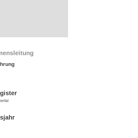
mensleitung
ührung
gister
ertal
sjahr