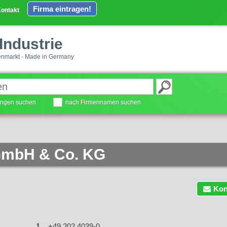
Firma eintragen!
ontakt
Industrie
enmarkt - Made in Germany
tungen suchen
nach Firmennamen suchen
 GmbH & Co. KG
Kon
+49 202 4039-0