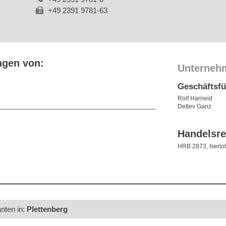
+49 2391 9781-63
ngen von:
Unterneh
Geschäftsf
Rolf Harneid
Detlev Ganz
Handelsre
HRB 2873, Iserlo
anten in:
Plettenberg