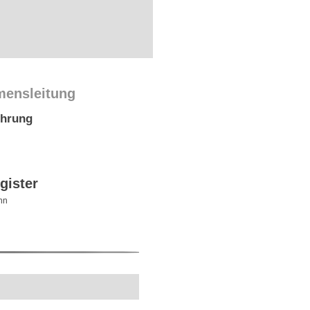
mensleitung
ührung
gister
hn