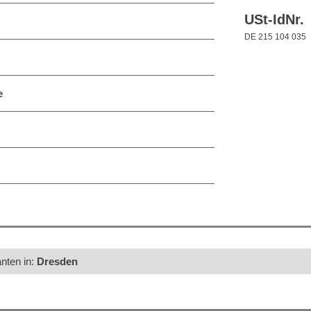
USt-IdNr.
DE 215 104 035
e
anten in:
Dresden