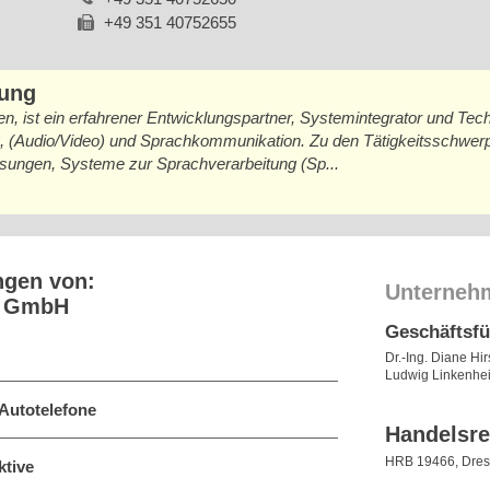
+49 351 40752655
bung
, ist ein erfahrener Entwicklungspartner, Systemintegrator und Techn
g, (Audio/Video) und Sprachkommunikation. Zu den Tätigkeitsschwer
sungen, Systeme zur Sprachverarbeitung (Sp...
ngen von:
Unterneh
t GmbH
Geschäftsf
Dr.-Ing. Diane Hir
Ludwig Linkenhei
 Autotelefone
Handelsre
HRB 19466, Dre
ktive