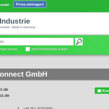
Firma eintragen!
ontakt
Industrie
enmarkt - Made in Germany
tungen suchen
nach Firmennamen suchen
connect GmbH
t.de
Kon
ct.de
+49 351 40752650