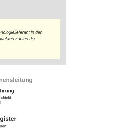
ologielieferant in den
punkten zählen die
mensleitung
ührung
schfeld
l
gister
sden