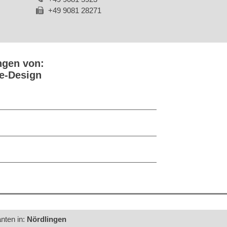
+49 9081 28271
ngen von:
e-Design
anten in:
Nördlingen