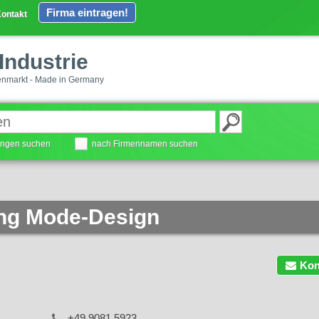
Firma eintragen!
ontakt
Industrie
enmarkt - Made in Germany
tungen suchen
nach Firmennamen suchen
ng Mode-Design
Kon
+49 9081 5923