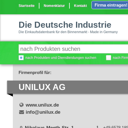
Firma eintragen!
Startseite
Nomenklatur
Kontakt
Die Deutsche Industrie
Die Einkaufsdatenbank für den Binnenmarkt - Made in Germany
nach Produkten und Dienstleistungen suchen
nach Fir
Firmenprofil für:
UNILUX AG
www.unilux.de
info@unilux.de
Nikolaus-Meeth-Str. 1
+49 6578 18