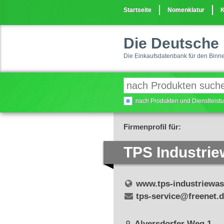
Startseite
Nomenklatur
K
Die Deutsche 
Die Einkaufsdatenbank für den Binn
nach Produkten und Dienstleis
Firmenprofil für:
TPS Industri
www.tps-industriewa
tps-service@freenet.
Alversdorfer Weg 1