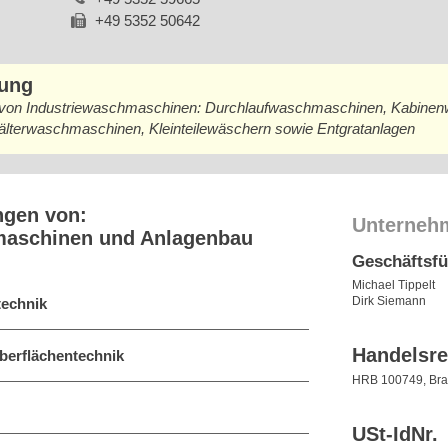
+49 5352 50642
bung
g von Industriewaschmaschinen: Durchlaufwaschmaschinen, Kabine
terwaschmaschinen, Kleinteilewäschern sowie Entgratanlagen
ngen von:
Unterneh
maschinen und Anlagenbau
Geschäftsf
Michael Tippelt
Dirk Siemann
technik
Handelsre
berflächentechnik
HRB 100749, Br
USt-IdNr.