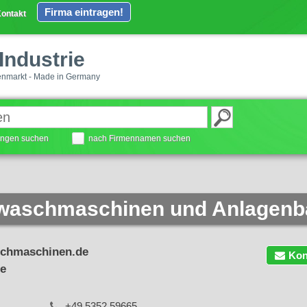
Firma eintragen!
ontakt
Industrie
enmarkt - Made in Germany
tungen suchen
nach Firmennamen suchen
ewaschmaschinen und Anlagen
schmaschinen.de
Kon
de
+49 5352 59665