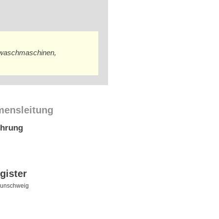
nwaschmaschinen,
mensleitung
ührung
gister
aunschweig