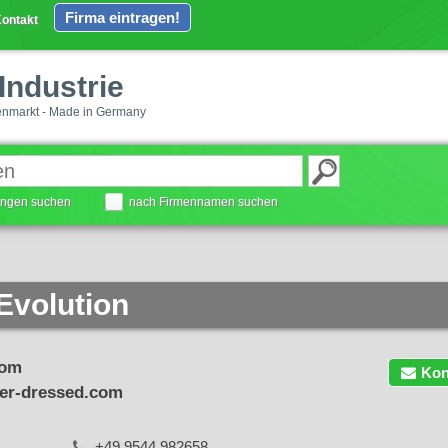
Firma eintragen!
ontakt
Industrie
enmarkt - Made in Germany
tungen suchen
nach Firmennamen suchen
Evolution
com
Kon
er-dressed.com
+49 9544 982658