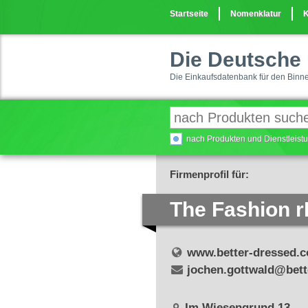
Startseite
Nomenklatur
K
Die Deutsche 
Die Einkaufsdatenbank für den Binn
nach Produkten und Dienstleis
Firmenprofil für:
The Fashion r
www.better-dressed.
jochen.gottwald@bett
Im Wiesengrund 13