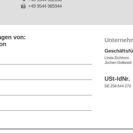
+49 9544 985944
ngen von:
Unterneh
ion
Geschäftsf
Linda Eichhorn
Jochen Gottwald
USt-IdNr.
DE 258 644 270