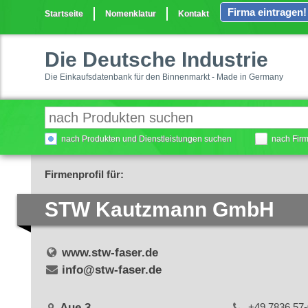
Firma eintragen!
Startseite
Nomenklatur
Kontakt
Die Deutsche Industrie
Die Einkaufsdatenbank für den Binnenmarkt - Made in Germany
nach Produkten und Dienstleistungen suchen
nach Fir
Firmenprofil für:
STW Kautzmann GmbH
www.stw-faser.de
info@stw-faser.de
Aue 3
+49 7836 57-