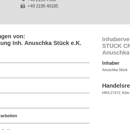
+49 2195 40185
ngen von:
Inhaberve
ng Inh. Anuschka Stück e.K.
STÜCK CN
Anuschka 
Inhaber
Anuschka Stück
Handelsre
HRA 27472, Köln
rarbeiten