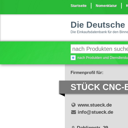
Startseite
Nomenklatur
K
Die Deutsche 
Die Einkaufsdatenbank für den Binn
nach Produkten und Dienstleis
Firmenprofil für:
STÜCK CNC-Be
www.stueck.de
info@stueck.de
Dahlienstr. 29