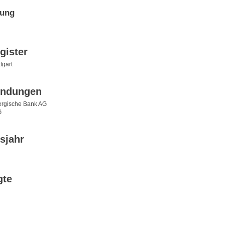
tung
gister
tgart
indungen
rgische Bank AG
G
sjahr
gte