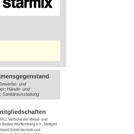
hmensgegenstand
Gewerbe- und
ger; Hände- und
; Sanitärausstattung
itgliedschaften
L Verband der Metall- und
ie Baden-Württemberg e.V., Stuttgart
rband Elektrotechnik und