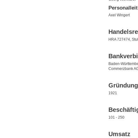
Personallei
Axel Wingert
Handelsre
HRA 727474, Stut
Bankverb
Baden-Württembe
Commerzbank A
Gründung
1921
Beschäfti
101 - 250
Umsatz