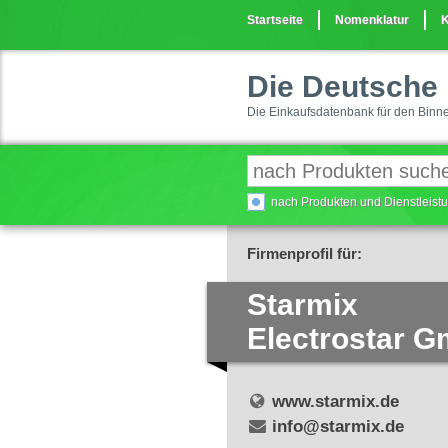
Startseite
Nomenklatur
K
Die Deutsche 
Die Einkaufsdatenbank für den Binn
nach Produkten und Dienstleis
Firmenprofil für:
Starmix
Electrostar 
www.starmix.de
info@starmix.de