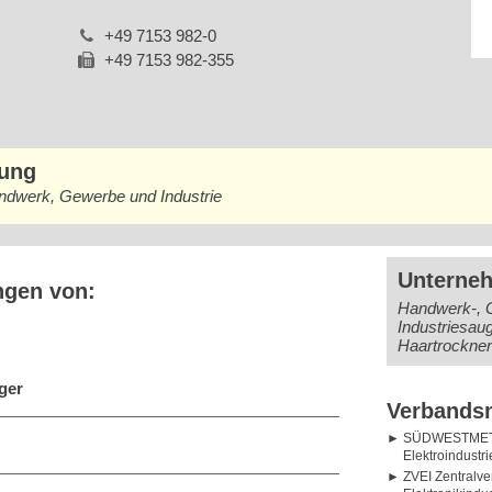
+49 7153 982-0
+49 7153 982-355
bung
andwerk, Gewerbe und Industrie
Unterne
ngen von:
Handwerk-, 
Industriesau
Haartrockner
ger
Verbandsm
SÜDWESTMETAL
Elektroindustr
ZVEI Zentralve