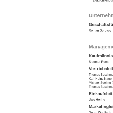
Elektronikindus
Unterneh
Geschäftsf
Roman Gorovoy
Managem
Kaufmännis
Siegmar Roos
Vertriebslei
Thomas Buschma
Karl-Heinz Nagel
Michael Seeling (
Thomas Buschman
Einkaufslei
Uwe Hering
Marketingle
Georg Wohlfarth