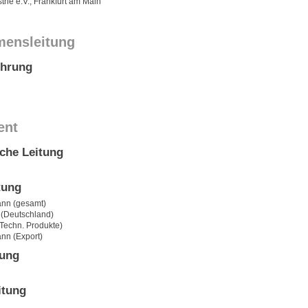
trie e.V., Frankfurt am Main
mensleitung
ührung
ent
che Leitung
tung
nn (gesamt)
 (Deutschland)
Techn. Produkte)
n (Export)
tung
itung