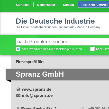
Firma eintragen!
Startseite
Nomenklatur
Kontakt
Die Deutsche Industrie
Die Einkaufsdatenbank für den Binnenmarkt - Made in Germany
nach Produkten und Dienstleistungen suchen
nach Fir
Firmenprofil für:
Spranz GmbH
www.spranz.de
info@spranz.de
Ernst-Sachs-Str. 2
+49 261 984