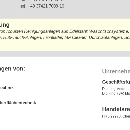
+49 37421 7009-10
bung
von robusten Reinigungsanlagen aus Edelstahl: Waschtischsysteme
r, Hub-Tauch-Anlagen, Frontlader, MP Cleaner, Durchlaufanlagen, S
ngen von:
Unterneh
Geschäftsf
technik
Dipl.-Ing. Andrea
Dipl.-Ing. (BA) M
berflächentechnik
Handelsre
HRB 29970, Chem