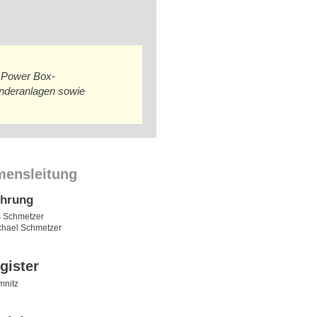
, Power Box-
onderanlagen sowie
mensleitung
ührung
s Schmetzer
ichael Schmetzer
gister
nitz