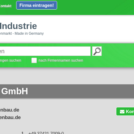
Firma eintragen!
ontakt
Industrie
enmarkt - Made in Germany
tungen suchen
nach Firmennamen suchen
 GmbH
nbau.de
Kon
enbau.de
+49 37421 7009-0