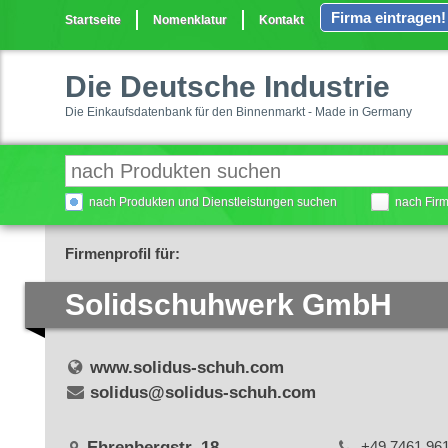
Firma eintragen!
Startseite
Nomenklatur
Kontakt
Die Deutsche Industrie
Die Einkaufsdatenbank für den Binnenmarkt - Made in Germany
nach Produkten und Dienstleistungen suchen
nach Fir
Firmenprofil für:
Solidschuhwerk GmbH
www.solidus-schuh.com
solidus@solidus-schuh.com
Ehrenbergstr. 18
+49 7461 96