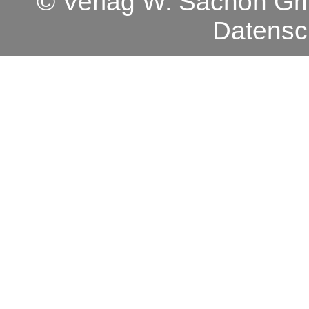
© Verlag W. Sachon 
Datensc