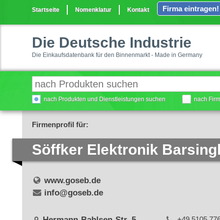
Firma eintragen!
Startseite
Nomenklatur
Kontakt
Die Deutsche Industrie
Die Einkaufsdatenbank für den Binnenmarkt - Made in Germany
nach Produkten und Dienstleistungen suchen
nach Fir
Firmenprofil für:
Söffker Elektronik Barsi
www.goseb.de
info@goseb.de
Hermann-Bahlsen-Str. 5
+49 5105 77