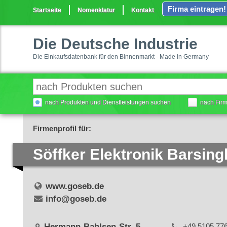
Firma eintragen!
Startseite
Nomenklatur
Kontakt
Die Deutsche Industrie
Die Einkaufsdatenbank für den Binnenmarkt - Made in Germany
nach Produkten und Dienstleistungen suchen
nach Fir
Firmenprofil für:
Söffker Elektronik Barsi
www.goseb.de
info@goseb.de
Hermann-Bahlsen-Str. 5
+49 5105 77