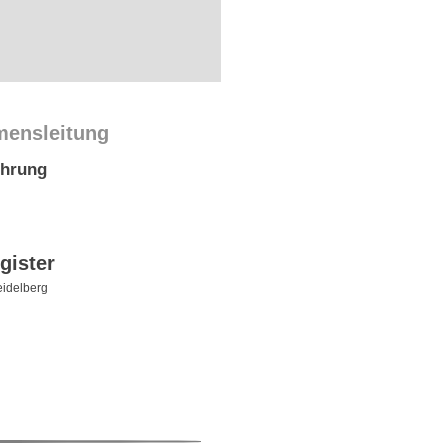
mensleitung
ührung
gister
idelberg