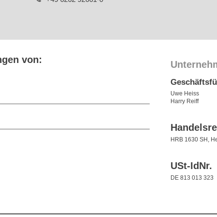
ngen von:
Unterneh
Geschäftsf
Uwe Heiss
Harry Reiff
Handelsre
HRB 1630 SH, He
USt-IdNr.
DE 813 013 323