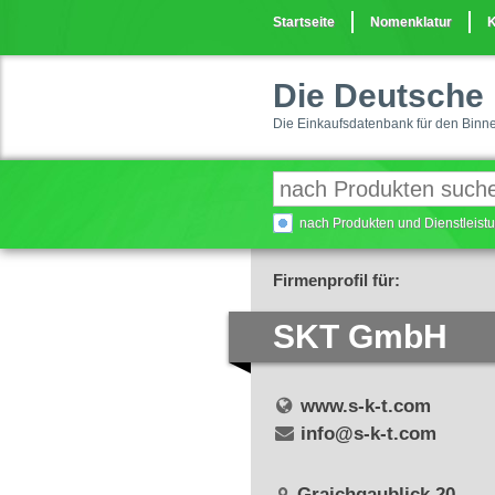
Startseite
Nomenklatur
K
Die Deutsche 
Die Einkaufsdatenbank für den Binn
nach Produkten und Dienstleis
Firmenprofil für:
SKT GmbH
www.s-k-t.com
info@s-k-t.com
Graichgaublick 20