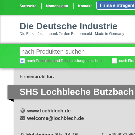
Firma eintragen!
Startseite
Nomenklatur
Kontakt
Die Deutsche Industrie
Die Einkaufsdatenbank für den Binnenmarkt - Made in Germany
nach Produkten und Dienstleistungen suchen
nach Fir
Firmenprofil für:
SHS Lochbleche Butzbac
www.lochblech.de
welcome@lochblech.de
Holzheimer Str. 14-16
+49 6033 96