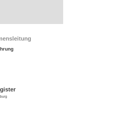
mensleitung
ührung
gister
burg