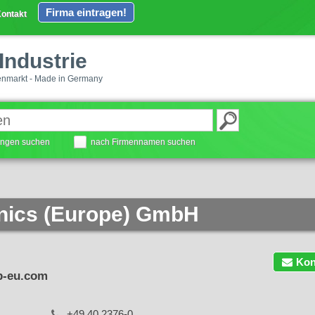
Firma eintragen!
ontakt
Industrie
enmarkt - Made in Germany
tungen suchen
nach Firmennamen suchen
onics (Europe) GmbH
Kon
p-eu.com
+49 40 2376-0