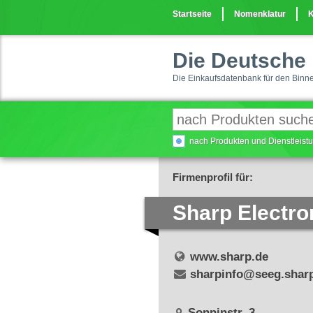
Startseite
Nomenklatur
K
Die Deutsche 
Die Einkaufsdatenbank für den Binn
nach Produkten und Dienstleis
Firmenprofil für:
Sharp Electr
www.sharp.de
sharpinfo@seeg.shar
Sonninstr. 3