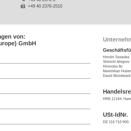
+49 40 2376-2510
ngen von:
Unterneh
Europe) GmbH
Geschäftsf
Hiroshi Sasaoka
Shinichi Ishiguro
Hironobu Ito
Maximilian Huber
David Woodward
Handelsre
HRB 12184, Ham
USt-IdNr.
DE 118 710 900